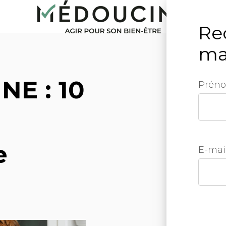
Re
ma
E : 10
Prén
e
E-mai