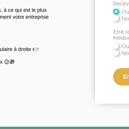
Recev
 à ce qui est le plus
Ou
ement votre entreprise
N
Etre r
Medo
Ou
laire à droite 👉
N
ux 😉🎁