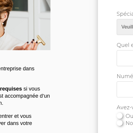
Spécia
Quel e
entreprise dans
Numér
 requises
si vous
 est accompagnée d’un
n.
Avez-
Ou
entrer et vous
N
ver dans votre